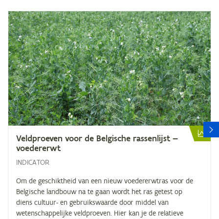
V
Veld­proe­ven voor de Bel­gi­sche ras­sen­lijst —
voedererwt
INDICATOR
Om de geschiktheid van een nieuw voedererwtras voor de
Belgische landbouw na te gaan wordt het ras getest op
diens cultuur- en gebruikswaarde door middel van
wetenschappelijke veldproeven. Hier kan je de relatieve