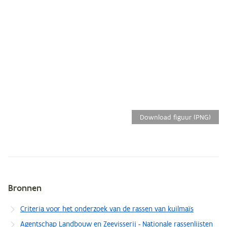
Download figuur (PNG)
Bronnen
Metagegevens
Criteria voor het onderzoek van de rassen van kuilmaïs
Agentschap Landbouw en Zeevisserij - Nationale rassenlijsten