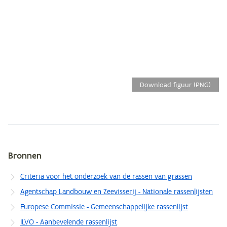
Download figuur (PNG)
Bronnen
Metagegevens
Criteria voor het onderzoek van de rassen van grassen
Agentschap Landbouw en Zeevisserij - Nationale rassenlijsten
Europese Commissie - Gemeenschappelijke rassenlijst
ILVO - Aanbevelende rassenlijst