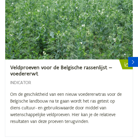
V
Veld­proe­ven voor de Bel­gi­sche ras­sen­lijst —
voedererwt
INDICATOR
Om de geschiktheid van een nieuw voedererwtras voor de
Belgische landbouw na te gaan wordt het ras getest op
diens cultuur- en gebruikswaarde door middel van
wetenschappelijke veldproeven. Hier kan je de relatieve
resultaten van deze proeven terugvinden.