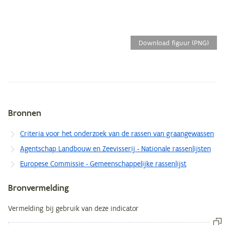
Download figuur (PNG)
Bronnen
Metagegevens
Criteria voor het onderzoek van de rassen van graangewassen
Agentschap Landbouw en Zeevisserij - Nationale rassenlijsten
Europese Commissie - Gemeenschappelijke rassenlijst
Bronvermelding
Vermelding bij gebruik van deze indicator