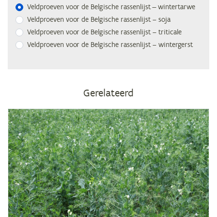
Veld­proe­ven voor de Bel­gi­sche ras­sen­lijst — wintertarwe
Veld­proe­ven voor de Bel­gi­sche ras­sen­lijst – soja
Veld­proe­ven voor de Bel­gi­sche ras­sen­lijst – triticale
Veld­proe­ven voor de Bel­gi­sche ras­sen­lijst – wintergerst
Gerelateerd