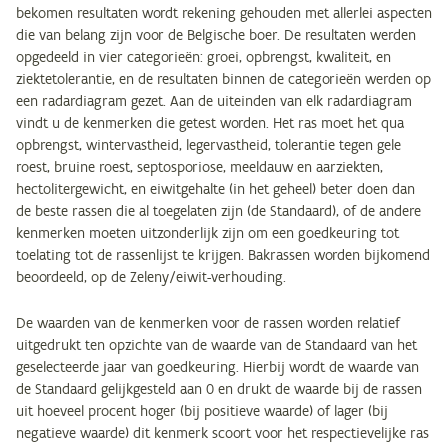
bekomen resultaten wordt rekening gehouden met allerlei aspecten
die van belang zijn voor de Belgische boer. De resultaten werden
opgedeeld in vier categorieën: groei, opbrengst, kwaliteit, en
ziektetolerantie, en de resultaten binnen de categorieën werden op
een radardiagram gezet. Aan de uiteinden van elk radardiagram
vindt u de kenmerken die getest worden. Het ras moet het qua
opbrengst, wintervastheid, legervastheid, tolerantie tegen gele
roest, bruine roest, septosporiose, meeldauw en aarziekten,
hectolitergewicht, en eiwitgehalte (in het geheel) beter doen dan
de beste rassen die al toegelaten zijn (de Standaard), of de andere
kenmerken moeten uitzonderlijk zijn om een goedkeuring tot
toelating tot de rassenlijst te krijgen. Bakrassen worden bijkomend
beoordeeld, op de Zeleny/eiwit-verhouding.
De waarden van de kenmerken voor de rassen worden relatief
uitgedrukt ten opzichte van de waarde van de Standaard van het
geselecteerde jaar van goedkeuring. Hierbij wordt de waarde van
de Standaard gelijkgesteld aan 0 en drukt de waarde bij de rassen
uit hoeveel procent hoger (bij positieve waarde) of lager (bij
negatieve waarde) dit kenmerk scoort voor het respectievelijke ras