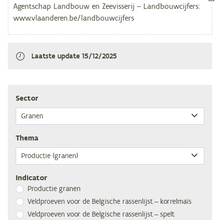
Laatste update
15/12/2025
Sec­tor
The­ma
Indicator
Pro­duc­tie granen
Veld­proe­ven voor de Bel­gi­sche ras­sen­lijst — korrelmaïs
Veld­proe­ven voor de Bel­gi­sche ras­sen­lijst — spelt