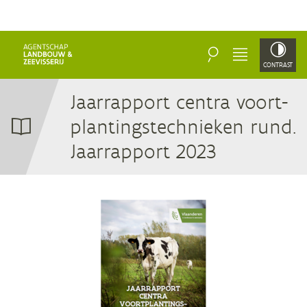
ZOEKEN
MENU
CONTRAST
Jaar­rap­port cen­tra voort­
plan­tings­tech­nie­ken rund.
Jaar­rap­port
2023