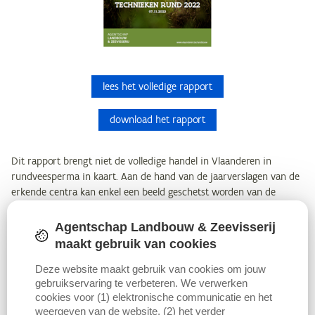
lees het volledige rapport
download het rapport
Dit rapport brengt niet de volledige handel in Vlaanderen in
rundveesperma in kaart. Aan de hand van de jaarverslagen van de
erkende centra kan enkel een beeld geschetst worden van de
handel door de in Vlaanderen gevestigde centra. Wat door Waalse
centra rechtstreeks aan Vlaamse veehouders wordt geleverd, is niet
Agentschap Landbouw & Zeevisserij
meegenomen. De Waalse overheid verzamelt geen cijfers over de
maakt gebruik van cookies
werking van haar centra. De werkelijke aankopen door de Vlaamse
Deze website maakt gebruik van cookies om jouw
veehouders zijn bijgevolg hoger dan in dit rapport getoond wordt.
gebruikservaring te verbeteren. We verwerken
cookies voor (1) elektronische communicatie en het
Hier kan u de voorgaande edities van het jaarrapport downloaden:
weergeven van de website, (2) het verder