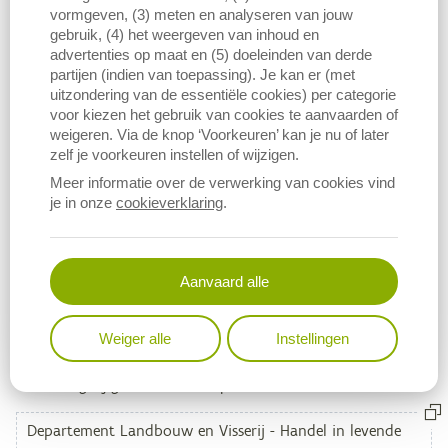
vormgeven, (3) meten en analyseren van jouw
gebruik, (4) het weergeven van inhoud en
Centra voortplantingstechnieken rund. Jaarrapport 2022
advertenties op maat en (5) doeleinden van derde
Handel in levende producten van rundvee: 202
1
partijen (indien van toepassing). Je kan er (met
uitzondering van de essentiële cookies) per categorie
Handel in levende producten van rundvee: 2020
voor kiezen het gebruik van cookies te aanvaarden of
Handel in levende producten van rundvee: 2019
weigeren. Via de knop ‘Voorkeuren’ kan je nu of later
zelf je voorkeuren instellen of wijzigen.
Handel in levende producten van rundvee: 2018
Meer informatie over de verwerking van cookies vind
Handel in levende producten van rundvee: 2017
je in onze
cookieverklaring
.
Handel in levende producten van rundvee: 2016
Aanvaard alle
Weiger alle
Instellingen
Bronvermelding
Metagegevens
Vermelding bij gebruik van deze publicatie