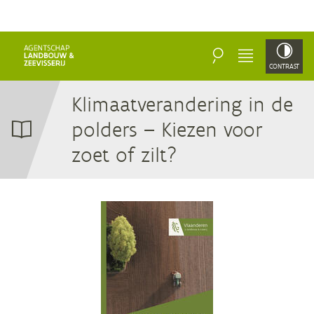
ZOEKEN
MENU
CONTRAST
Kli­maat­ver­an­de­ring in de
pol­ders – Kie­zen voor
zoet of zilt?