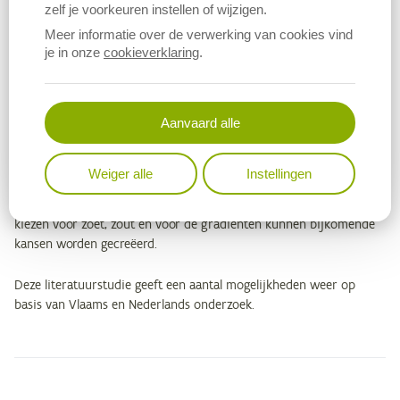
zelf je voorkeuren instellen of wijzigen.
Tegenover de verwachte schadelijke gevolgen bij de gangbare
Meer informatie over de verwerking van cookies vind
plantaardige teelten en bij de veehouderij, dienen zich mogelijk
je in onze
cookieverklaring
.
ook nieuwe kansen aan. De mate waarin die kansen potentie
hebben, hangt in sterke mate af hoe en wanneer – tijdig of niet –
wordt ingespeeld op de klimaatverandering bij gewaskeuze en
Aanvaard alle
waterbeheer.
Zilt en zoet kunnen ruimtelijk naast elkaar voorkomen. Kiezen voor
Weiger alle
Instellingen
zoet of zilt kan ook gebeuren in gradiënten en behoeft daarom
niet altijd een scherpe scheidingsgrens te hebben. Door tegelijk te
kiezen voor zoet, zout en voor de gradiënten kunnen bijkomende
kansen worden gecreëerd.
Deze literatuurstudie geeft een aantal mogelijkheden weer op
basis van Vlaams en Nederlands onderzoek.