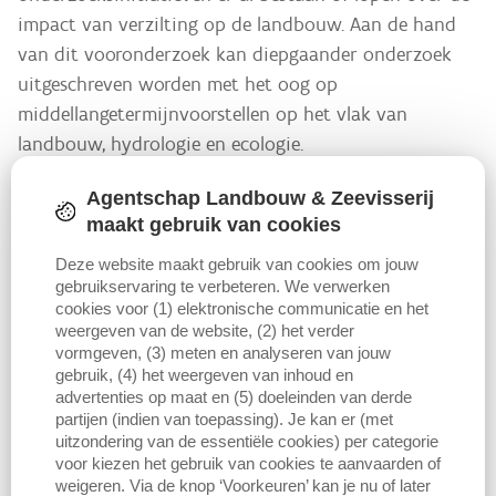
impact van verzilting op de landbouw. Aan de hand
van dit vooronderzoek kan diepgaander onderzoek
uitgeschreven worden met het oog op
middellangetermijnvoorstellen op het vlak van
landbouw, hydrologie en ecologie.
Agentschap Landbouw & Zeevisserij
Op middellange termijn kan de klimaatverandering in Vlaanderen
maakt gebruik van cookies
een wijziging van de hydrologie in de polders veroorzaken. In de
winter zullen we te maken hebben met nattere polders en in de
Deze website maakt gebruik van cookies om jouw
zomer met verdroging én meer hevige zomerbuien. Tegelijk kan de
gebruikservaring te verbeteren. We verwerken
stijging van de zeespiegel leiden tot verzilting van het oppervlakte-
cookies voor (1) elektronische communicatie en het
en grondwater door toenemende verdroging in de zomer.
weergeven van de website, (2) het verder
vormgeven, (3) meten en analyseren van jouw
gebruik, (4) het weergeven van inhoud en
Schade door verzilting en verdroging is nauw verweven met elkaar
advertenties op maat en (5) doeleinden van derde
en kan daarom moeilijk los van elkaar behandeld worden. Een heel
partijen (indien van toepassing). Je kan er (met
belangrijke rol speelt drainage, die moeilijk omkeerbare verzilting
uitzondering van de essentiële cookies) per categorie
kan veroorzaken. Aangepaste drainage of eliminatie van drainage
voor kiezen het gebruik van cookies te aanvaarden of
kan leiden tot een vertraagde afvoer van zoet water.
weigeren. Via de knop ‘Voorkeuren’ kan je nu of later