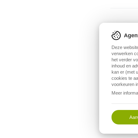
Bronver
Metag
Agen
Vermelding bi
Deze website
verwerken co
het verder v
inhoud en adv
kan er (met u
cookies te aa
voorkeuren in
Meer informa
Aanv