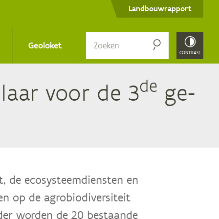
Secondary
Landbouwrapport
menu
Zoe­
Geoloket
ken
CONTRAST
de
­pi­laar voor de
3
ge­
?
it, de ecosysteemdiensten en
n op de agrobiodiversiteit
kader worden de 20 bestaande