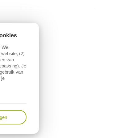
ookies
. We
website, (2)
ven van
oepassing). Je
 gebruik van
 je
ngen