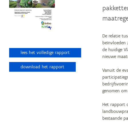
pakkette
maatrege
De relatie tu
beïnvloeden 
de huidige V
lees het volledige rapport
nieuwe maatr
download het rapport
Vanuit de eva
participatie
bedrijfsvoer
genomen om d
Het rapport 
landbouwprak
bestaande pa