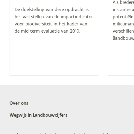
Als breder
De doelstelling van deze opdracht is
instantie 
het vaststellen van de impactindicator
potentiële
voor biodiversiteit in het kader van
milieuman
de mid term evaluatie van 2010.
verschille
(landbouwe
Over ons
Doormat
Weg­wijs in Landbouwcijfers