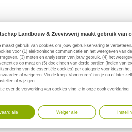
melding
egevens
tschap Landbouw & Zeevisserij maakt gebruik van c
j gebruik van deze publicatie
 maakt gebruik van cookies om jouw gebruikservaring te verbeteren
okies voor (1) elektronische communicatie en het weergeven van de 
ormgeven, (3) meten en analyseren van jouw gebruik, (4) het weerge
ertenties op maat en (5) doeleinden van derde partijen (indien van t
itzondering van de essentiële cookies) per categorie voor kiezen het
nvaarden of weigeren. Via de knop ‘Voorkeuren’ kan je nu of later zelf
stellen of wijzigen.
tie over de verwerking van cookies vind je in onze
cookieverklaring
.
aard alle
Weiger alle
Instelli