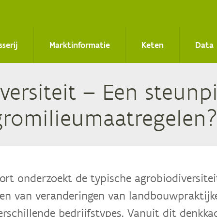
sserij
Marktinformatie
Keten
Data
i­ver­si­teit – Een steun
 agromilieumaatregelen
ort onderzoekt de typische agrobiodiversite
ten van veranderingen van landbouwpraktijke
erschillende bedrijfstypes. Vanuit dit denk