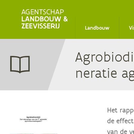
Main
Landbouw
Vi
navigation
Agro­bi­o­d
ne­ra­tie
Het rapp
de effec
van de v