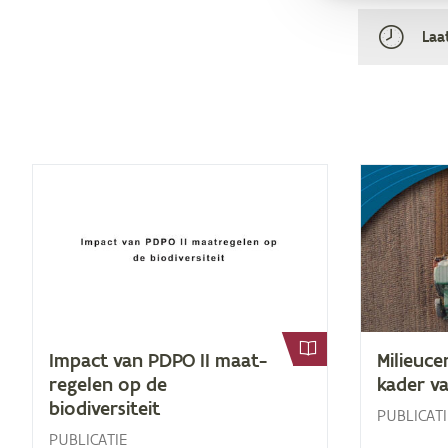
Laa
Im­pact van
PDPO
II
maat­
Mi­li­eu­ce
re­ge­len op de
ka­der v
biodiversiteit
PUBLICATI
PUBLICATIE