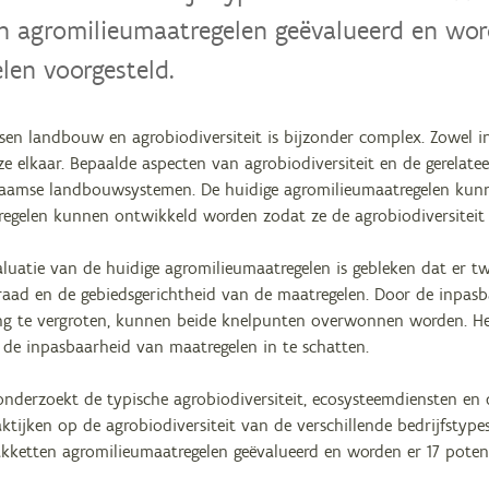
n agromilieumaatregelen geëvalueerd en wor
len voorgesteld.
ssen landbouw en agrobiodiversiteit is bijzonder complex. Zowel in 
ze elkaar. Bepaalde aspecten van agrobiodiversiteit en de gerelat
laamse landbouwsystemen. De huidige agromilieumaatregelen kunn
egelen kunnen ontwikkeld worden zodat ze de agrobiodiversiteit 
luatie van de huidige agromilieumaatregelen is gebleken dat er tw
graad en de gebiedsgerichtheid van de maatregelen. Door de inpas
ing te vergroten, kunnen beide knelpunten overwonnen worden. He
e inpasbaarheid van maatregelen in te schatten.
onderzoekt de typische agrobiodiversiteit, ecosysteemdiensten en
tijken op de agrobiodiversiteit van de verschillende bedrijfstype
kketten agromilieumaatregelen geëvalueerd en worden er 17 potent