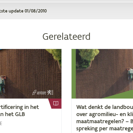
tste update
01/08/2010
Gerelateerd
r­ti­fi­ce­ring in het
Wat denkt de land­bou
an het
GLB
over agro­mi­li­eu- en kl
maat­maat­re­ge­len? – 
E
spre­king per maatrege