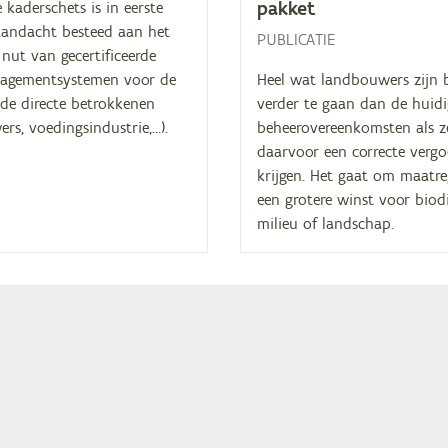
pakket
e kaderschets is in eerste
aandacht besteed aan het
PUBLICATIE
 nut van gecertificeerde
agementsystemen voor de
Heel wat landbouwers zijn 
nde directe betrokkenen
verder te gaan dan de huidi
rs, voedingsindustrie,…).
beheerovereenkomsten als z
daarvoor een correcte verg
krijgen. Het gaat om maatr
een grotere winst voor biodiv
milieu of landschap.