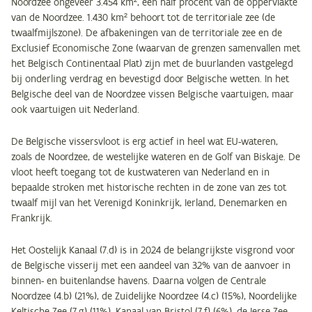
Noordzee ongeveer 3.454 km², een half procent van de oppervlakte
van de Noordzee. 1.430 km² behoort tot de territoriale zee (de
twaalfmijlszone). De afbakeningen van de territoriale zee en de
Exclusief Economische Zone (waarvan de grenzen samenvallen met
het Belgisch Continentaal Plat) zijn met de buurlanden vastgelegd
bij onderling verdrag en bevestigd door Belgische wetten. In het
Belgische deel van de Noordzee vissen Belgische vaartuigen, maar
ook vaartuigen uit Nederland.
De Belgische vissersvloot is erg actief in heel wat EU-wateren,
zoals de Noordzee, de westelijke wateren en de Golf van Biskaje. De
vloot heeft toegang tot de kustwateren van Nederland en in
bepaalde stroken met historische rechten in de zone van zes tot
twaalf mijl van het Verenigd Koninkrijk, Ierland, Denemarken en
Frankrijk.
Het Oostelijk Kanaal (7.d) is in 2024 de belangrijkste visgrond voor
de Belgische visserij met een aandeel van 32% van de aanvoer in
binnen- en buitenlandse havens. Daarna volgen de Centrale
Noordzee (4.b) (21%), de Zuidelijke Noordzee (4.c) (15%), Noordelijke
Keltische Zee (7.g) (11%), Kanaal van Bristol (7.f) (6%), de Ierse Zee