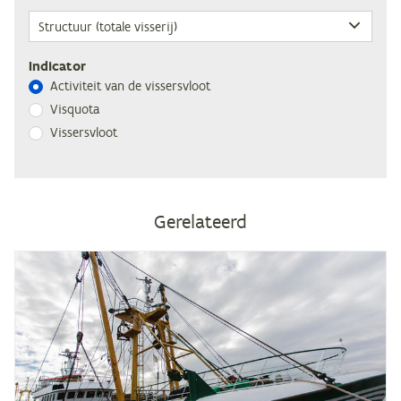
Indicator
Ac­ti­vi­teit van de vissersvloot
Vis­quo­ta
Vis­sers­vloot
Gerelateerd