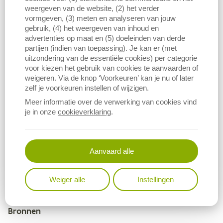
weergeven van de website, (2) het verder
vormgeven, (3) meten en analyseren van jouw
gebruik, (4) het weergeven van inhoud en
advertenties op maat en (5) doeleinden van derde
partijen (indien van toepassing). Je kan er (met
uitzondering van de essentiële cookies) per categorie
voor kiezen het gebruik van cookies te aanvaarden of
weigeren. Via de knop ‘Voorkeuren’ kan je nu of later
zelf je voorkeuren instellen of wijzigen.
Meer informatie over de verwerking van cookies vind
je in onze
cookieverklaring
.
Bron: ILVO op basis van Agentschap Landbouw en Zeevisserij
Aanvaard alle
Weiger alle
Instellingen
Bronnen
Metagegevens