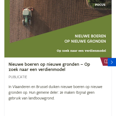
V
Nieu­we boe­ren op nieu­we gron­den – Op
zoek naar een verdienmodel
PUBLICATIE
In Vlaanderen en Brussel duiken nieuwe boeren op nieuwe
gronden op. Hun gemene deler: ze maken (bijna) geen
gebruik van landbouwgrond.