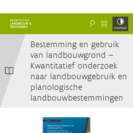
ZOEKEN
MENU
CONTRAST
Be­stem­ming en ge­bruik
van land­bouw­grond –
Kwan­ti­ta­tief on­der­zoek
naar land­bouw­ge­bruik en
pla­no­lo­gi­sche
landbouwbestemmingen