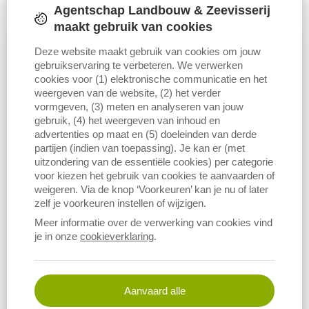
Agentschap Landbouw & Zeevisserij
wordt daarvoor voornamelijk gebruik gemaakt van
maakt gebruik van cookies
GIS-analyse. Het verzamelde cijfermateriaal
ondersteunt de afdeling Duurzame
Deze website maakt gebruik van cookies om jouw
gebruikservaring te verbeteren. We verwerken
Landbouwontwikkeling van het Departement
cookies voor (1) elektronische communicatie en het
Landbouw en Visserij bij het opvolgen en adviseren
weergeven van de website, (2) het verder
vormgeven, (3) meten en analyseren van jouw
van ruimtelijke planningsprocessen en
gebruik, (4) het weergeven van inhoud en
stedenbouwkundige vergunningen.
advertenties op maat en (5) doeleinden van derde
partijen (indien van toepassing). Je kan er (met
uitzondering van de essentiële cookies) per categorie
Hoeveel areaal is in de ruimtelijke plannen bestemd voor
voor kiezen het gebruik van cookies te aanvaarden of
landbouw? Hoeveel ervan is er herbevestigd? En hoeveel ervan
weigeren. Via de knop ‘Voorkeuren’ kan je nu of later
wordt effectief gebruikt door de landbouw? Een nieuw rapport
zelf je voorkeuren instellen of wijzigen.
levert daarvoor cijfermateriaal aan op basis van de
Meer informatie over de verwerking van cookies vind
ruimteboekhoudingen van het Departement Ruimtelijke Ordening,
je in onze
cookieverklaring
.
Woonbeleid en Onroerend Erfgoed en het geïntegreerd controle-
en beheersysteem van Agentschap voor Landbouw en Visserij.
Aanvaard alle