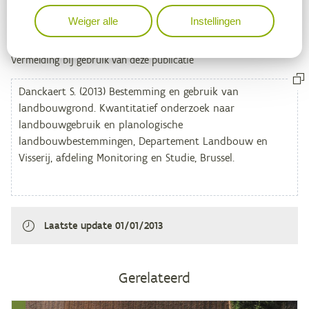
Weiger alle
Instellingen
Bronvermelding
Metagegevens
Vermelding bij gebruik van deze publicatie
Laatste update
01/01/2013
Gerelateerd