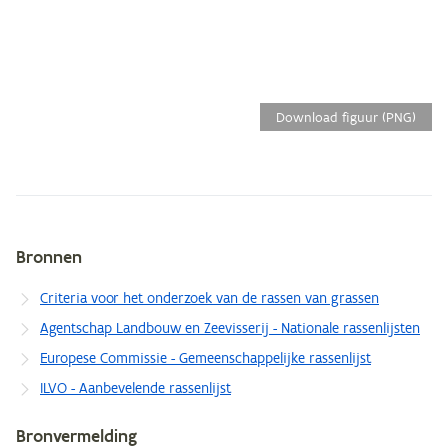
Download figuur (PNG)
Bronnen
Metagegevens
Criteria voor het onderzoek van de rassen van grassen
Agentschap Landbouw en Zeevisserij - Nationale rassenlijsten
Europese Commissie - Gemeenschappelijke rassenlijst
ILVO - Aanbevelende rassenlijst
Bronvermelding