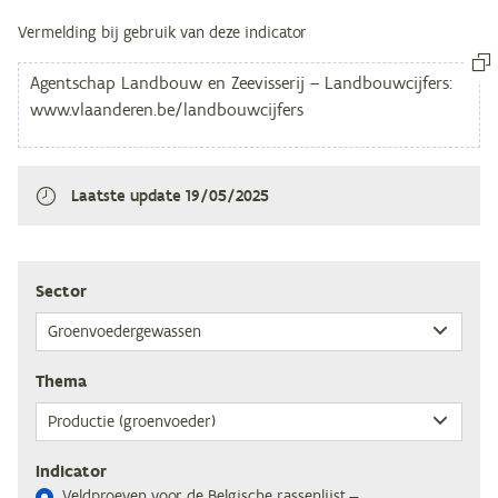
Vermelding bij gebruik van deze indicator
Laatste update
19/05/2025
Sec­tor
The­ma
Indicator
Veld­proe­ven voor de Bel­gi­sche ras­sen­lijst —