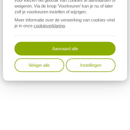
voor kiezen het gebruik van cookies te aanvaarden of
weigeren. Via de knop ‘Voorkeuren’ kan je nu of later
De indeling van de geslachte runderen wordt gemaakt naar 3
zelf je voorkeuren instellen of wijzigen.
aspecten:
Meer informatie over de verwerking van cookies vind
je in onze
cookieverklaring
.
Categorie van het karkas
SEUROP bevleesdheidsklasse
Vetheidsklasse
Aanvaard alle
Weiger alle
Instellingen