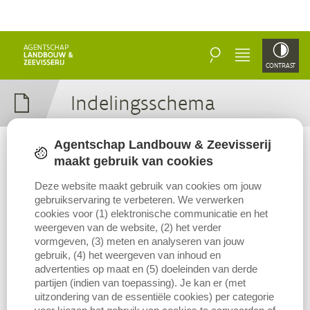
ZOEKEN
MENU
CONTRAST
In­de­lings­sche­ma
Agentschap Landbouw & Zeevisserij
Runderen die ten minste 8 maanden oud zijn moeten ingedeeld
maakt gebruik van cookies
worden.
Deze website maakt gebruik van cookies om jouw
gebruikservaring te verbeteren. We verwerken
Het schema van de indeling van geslachte runderen is vastgesteld
cookies voor (1) elektronische communicatie en het
door de Europese Unie. Dit schema wordt toegepast in alle
weergeven van de website, (2) het verder
lidstaten van de Europese Unie.
vormgeven, (3) meten en analyseren van jouw
gebruik, (4) het weergeven van inhoud en
De indeling van geslachte runderen wordt gemaakt door
advertenties op maat en (5) doeleinden van derde
classificeerders, werkzaam voor het slachthuis. De classificeerders
partijen (indien van toepassing). Je kan er (met
zijn erkend door het Agentschap Landbouw en Zeevisserij.
uitzondering van de essentiële cookies) per categorie