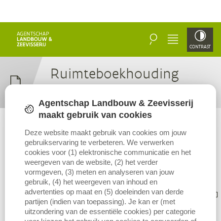
ZOEKEN
MENU
CONTRAST
Ruim­te­boek­hou­ding
(
RBH
)
Agentschap Landbouw & Zeevisserij
maakt gebruik van cookies
Deze website maakt gebruik van cookies om jouw
gebruikservaring te verbeteren. We verwerken
cookies voor (1) elektronische communicatie en het
Bronvermelding
Metagegevens
weergeven van de website, (2) het verder
vormgeven, (3) meten en analyseren van jouw
gebruik, (4) het weergeven van inhoud en
Vermelding bij gebruik van deze publicatie
advertenties op maat en (5) doeleinden van derde
partijen (indien van toepassing). Je kan er (met
uitzondering van de essentiële cookies) per categorie