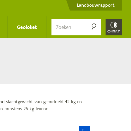
Secondary
Landbouwrapport
menu
Zoe­
Geoloket
ken
CONTRAST
end slachtgewicht van gemiddeld 42 kg en
n minstens 26 kg levend.