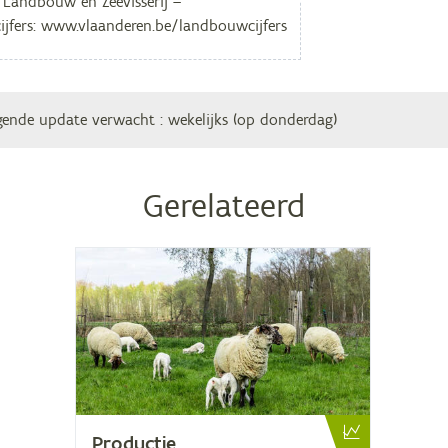
gende update verwacht
: wekelijks (op donderdag)
Gerelateerd
Pro­duc­tie