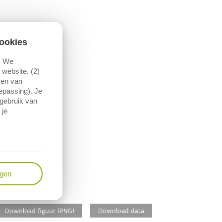
ookies
. We
website, (2)
ven van
oepassing). Je
 gebruik van
 je
ngen
Download figuur (PNG)
Download data