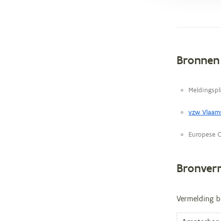
Bronnen
Metag
Meldingspl
vzw Vlaam
Europese 
Bronver
Vermelding b