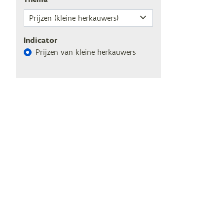
Indicator
Prij­zen van klei­ne herkauwers