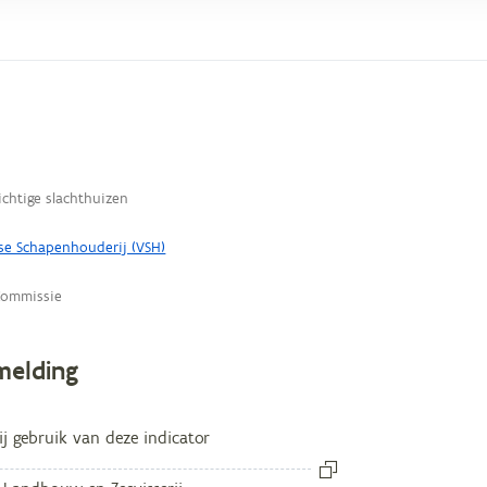
egevens
ichtige slachthuizen
se Schapenhouderij (VSH)
Commissie
melding
ij gebruik van deze indicator