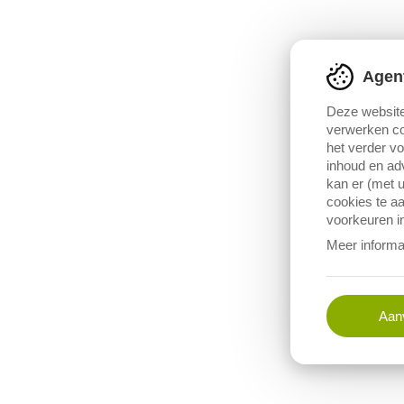
Agen
Deze website
verwerken co
het verder v
inhoud en adv
kan er (met u
cookies te aa
voorkeuren in
Meer informa
Aanv