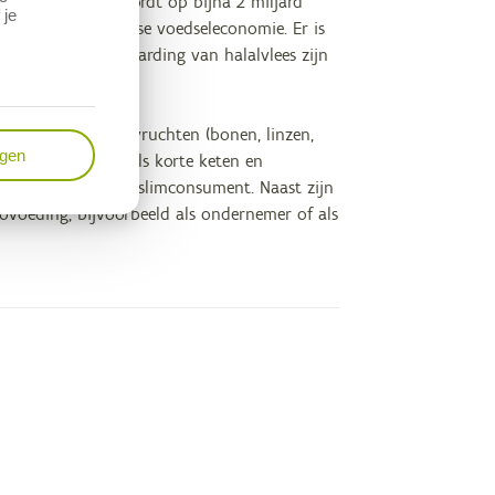
alvoedingsmarkt wordt op bijna 2 miljard
 je
euro aan de Europese voedseleconomie. Er is
schappelijke aanvaarding van halalvlees zijn
en en fruit, peulvruchten (bonen, linzen,
ngen
andbouwconcepten als korte keten en
als de bewuste moslimconsument. Naast zijn
rovoeding, bijvoorbeeld als ondernemer of als