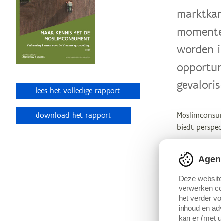
marktkan
momentee
worden i
opportun
gevaloris
lees het volledige rapport
download het rapport
Moslimconsum
biedt perspe
Vlaanderen is
Agen
niet-EU-land
gemeenschap 
Deze website
meerderheid i
verwerken co
het verder v
inhoud en adv
Steeds meer 
kan er (met u