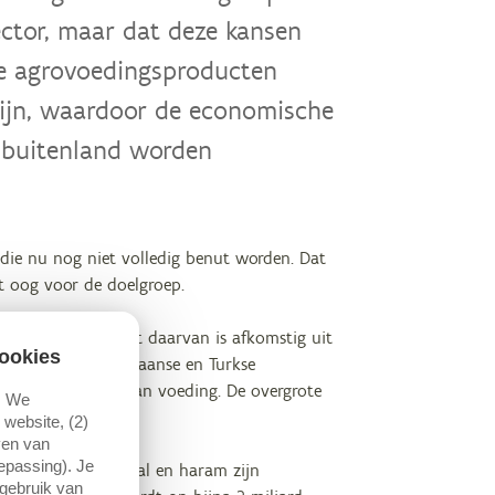
ctor, maar dat deze kansen
he agrovoedingsproducten
zijn, waardoor de economische
t buitenland worden
ie nu nog niet volledig benut worden. Dat
t oog voor de doelgroep.
. Ongeveer de helft daarvan is afkomstig uit
ookies
. Binnen de Marokkaanse en Turkse
er geld besteedt aan voeding. De overgrote
. We
website, (2)
ven van
oepassing). Je
nsumptiegedrag. Halal en haram zijn
 gebruik van