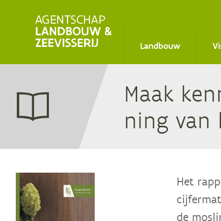
Main
Landbouw
Vi
navigation
Maak ken­
ning van 
Het rapp
cijferma
de mosli