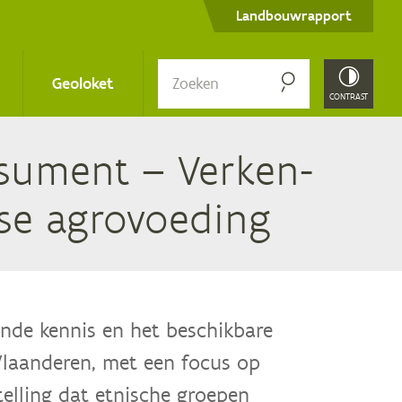
Secondary
Landbouwrapport
menu
Zoe­
Geoloket
ken
CONTRAST
su­ment – Ver­ken­
­se agrovoeding
nde kennis en het beschikbare
 Vlaanderen, met een focus op
elling dat etnische groepen