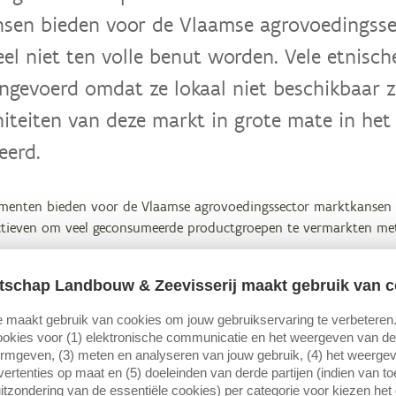
sen bieden voor de Vlaamse agrovoedingsse
l niet ten volle benut worden. Vele etnisc
ngevoerd omdat ze lokaal niet beschikbaar 
iteiten van deze markt in grote mate in he
eerd.
enten bieden voor de Vlaamse agrovoedingssector marktkansen d
ctieven om veel geconsumeerde productgroepen te vermarkten me
 divers. Een op de vijf Vlamingen heeft een buitenlandse herkomst
tschap Landbouw & Zeevisserij maakt gebruik van c
en. Minstens 400.000 personen heeft zijn roots in een moslimland
komt geleidelijk een middenklasse op, die hoger opgeleid is en me
 maakt gebruik van cookies om jouw gebruikservaring te verbeteren
s fier om moslim te zijn.
okies voor (1) elektronische communicatie en het weergeven van de 
ormgeven, (3) meten en analyseren van jouw gebruik, (4) het weerge
ertenties op maat en (5) doeleinden van derde partijen (indien van t
moslims zien de islam als een levensstijl en een gids voor hun co
itzondering van de essentiële cookies) per categorie voor kiezen het