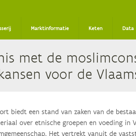
sserij
Marktinformatie
Keten
Data
nis met de mos­lim­con­
kan­sen voor de Vlaam
ort biedt een stand van zaken van de bestaa
teriaal over etnische groepen en voeding in
mgemeenschap. Het vertrekt vanuit de vastst