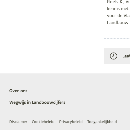
Laa
Over ons
Doormat
Weg­wijs in Landbouwcijfers
Disclaimer
Cookiebeleid
Privacybeleid
Toegankelijkheid
Footer